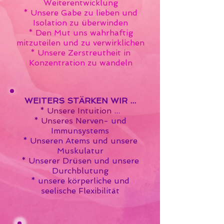
Weiterentwicklung
* Unsere Gabe zu lieben und
Isolation zu überwinden
* Den Mut uns wahrhaftig
mitzuteilen und zu verwirklichen
* Unsere Zerstreutheit in
Konzentration zu wandeln
WEITERS STÄRKEN WIR ...
* Unsere Intuition ...
* Unseres
Nerven- und
Immunsystems
* Unseren Atems und unsere
Muskulatur
* Unserer Drüsen und unsere
Durchblutung
* unsere körperliche und
seelische Flexibilität