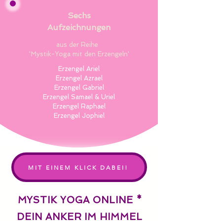
Sechs
Aufzeichnungen
aus der Reihe ​
'Mystik-Yoga mit den Erzengeln'
Erzengel Ariel
Erzengel Azrael
Erzengel Gabriel
Erzengel Samael & Uriel
Erzengel Raphael
Erzengel Jophiel
MIT EINEM KLICK DABEI!
MYSTIK YOGA ONLINE *
DEIN ANKER IM HIMMEL