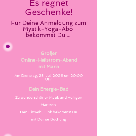
Es regnet
Geschenke!
Für Deine Anmeldung zum
Mystik-Yoga-Abo
bekommst Du ....
Großer
Online-Heilstrom-Abend
mit Maria
Am Dienstag, 28. Juli 2026 um 20:00
Uhr
Dein Energie-Bad
Zu wunderschöner Musik und Heiligen
Mantren
Den Einwahl-Link bekommst Du
mit Deiner Buchung