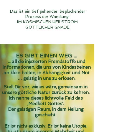
​Das ist ein tief gehender, beglückender
Prozess der Wandlung!
IM KOSMISCHEN HEILSTROM
GÖTTLICHER GNADE
ES GIBT EINEN WEG ...
... all die injezierten Fremdstoffe und
Informationen, die uns von Kindesbeinen
an klein halten, in Abhängigkeit und Not
… geistig in uns zu erlösen.
Stell Dir vor, wie es wäre, gemeinsam
in
unsere göttliche Natur zurück zu kehren.
Ich nenne dieses lichtvolle Feld das
‚Medbett Gottes‘.
Der geistigen Raum, in dem Heilung
geschieht.
Er ist nicht exklusiv. Er ist keine Utopie.
Er ist unsere innerste Wahrheit und