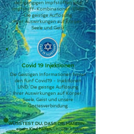
den gängigen Impfstoffen und
Impfstoff-Kombinationen. UND:
Die geistige Auflösung
ihrer Auswirkungen auf Körper,
Seele und Geist
Covid 19 Injektionen
Die Geistigen Informationen hinter
den fünf Covid19 - Injektionen
UND: Die geistige Auflösung
ihrer Auswirkungen auf Körper,
Seele, Geist und unsere
Gottesverbindung
WUSSTEST DU, DASS DIE MASERN ...
​... einem Kind helfen,
Unterwürfigkeit