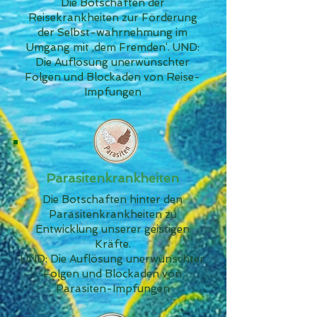
Die Botschaften der
Reisekrankheiten zur Förderung
der Selbst-wahrnehmung im
Umgang mit ‚dem Fremden‘. UND:
Die Auflösung unerwünschter
Folgen und Blockaden von Reise-
Impfungen
Parasitenkrankheiten
Die Botschaften hinter den
Parasitenkrankheiten zu
Entwicklung unserer geistigen
Kräfte.
UND: Die Auflösung unerwünschter
Folgen und Blockaden von
Parasiten-Impfungen