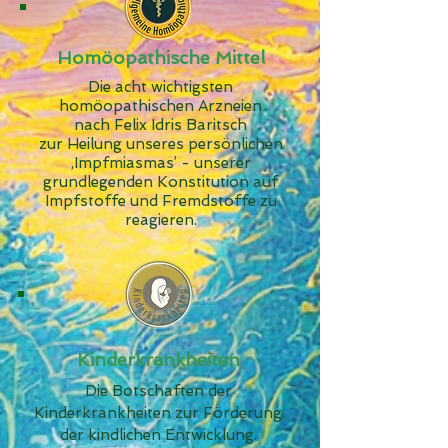
Homöopathische Mittel
Die acht wichtigsten
homöopathischen Arzneien
nach Felix Idris Baritsch
zur Heilung unseres persönlichen
‚Impfmiasmas’ - unserer
grundlegenden Konstitution auf
Impfstoffe und Fremdstoffe zu
reagieren.
Kinderkrankheiten
Die Botschaften der
Kinderkrankheiten zur Förderung
der kindlichen Entwicklung.