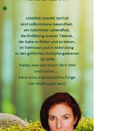
UNSERE WAHRE NATUR
sind vollkommene Gesundheit,
ein natürlicher Lebensfluss,
die Entfaltung unserer Talente,
die Gabe zu fühlen und zu lieben,
im Vertrauen und in Anbindung
zu den göttlichen Schöpfungsebenen
ZU SEIN
Vieles, was uns davon fern hält
und trennt …
kann eine unerwünschte Folge
von Impfungen sein!