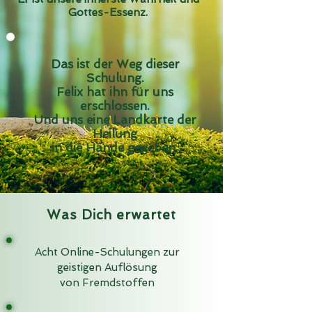
Gottes-Essenz.
Das ist der Weg dieser
Schulung.
Felix hat ihn für uns
erschlossen.
Und uns eine Landkarte der
Heilung
in die Hände gegeben.
Was Dich erwartet
Acht Online-Schulungen zur
geistigen Auflösung
von Fremdstoffen