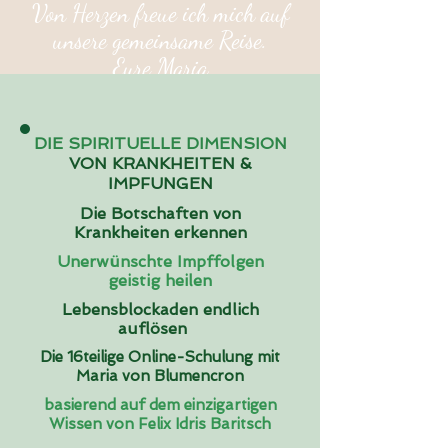
Von Herzen freue ich mich auf
unsere gemeinsame Reise.
Eure Maria
DIE SPIRITUELLE DIMENSION
VON KRANKHEITEN &
IMPFUNGEN
Die Botschaften von
Krankheiten erkennen
Unerwünschte Impffolgen
geistig heilen
Lebensblockaden endlich
auflösen
Die 16teilige Online-Schulung mit
Maria von Blumencron
basierend auf dem einzigartigen
Wissen von Felix Idris Baritsch