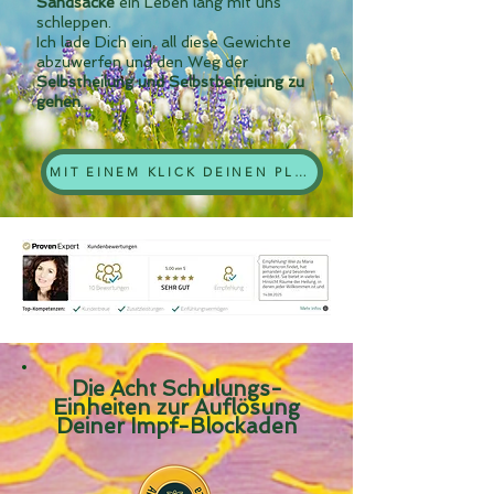
Sandsäcke
ein Leben lang mit uns
schleppen.
Ich lade Dich ein, all diese Gewichte
abzuwerfen und den Weg der
Selbstheilung und Selbstbefreiung zu
gehen
.
MIT EINEM KLICK DEINEN PLATZ SICHERN
Die Acht Schulungs-
Einheiten zur Auflösung
Deiner Impf-Blockaden