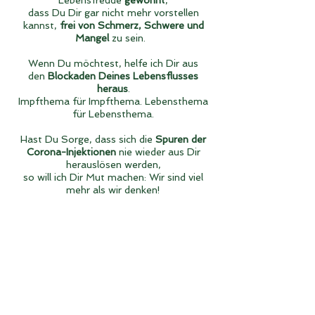
Lebensfreude
gewöhnt
,
dass Du Dir gar nicht mehr vorstellen
kannst,
frei von Schmerz, Schwere und
Mangel
zu sein.
Wenn Du möchtest, helfe ich Dir aus
den
Blockaden Deines Lebensflusses
heraus
.
Impfthema für Impfthema. Lebensthema
für Lebensthema.
Hast Du Sorge, dass sich die
Spuren der
Corona-Injektionen
nie wieder aus Dir
herauslösen werden,
so will ich Dir Mut machen: Wir sind viel
mehr als wir denken!
IM SCHATTENASPEKT
war Corona ein künstlicher Angriff
IM LICHTASPEKT
die Erinnerung an unsere
inwendige
Göttlichkeit:
DIE KRONE DER SCHÖPFUNG
ein Schöpferwesen zu sein.