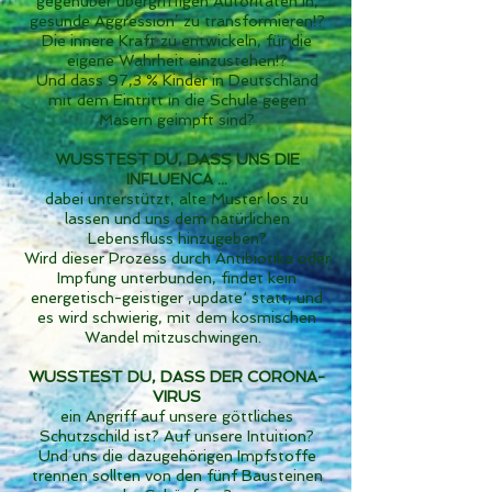
gegenüber übergriffigen Autoritäten in‚
gesunde Aggression’ zu transformieren!?
Die innere Kraft zu entwickeln, für die
eigene Wahrheit einzustehen!?
Und dass 97,3 % Kinder in Deutschland
mit dem Eintritt in die Schule gegen
Masern geimpft sind?
WUSSTEST DU, DASS UNS DIE
INFLUENCA ...
dabei unterstützt, alte Muster los zu
lassen und uns dem natürlichen
Lebensfluss hinzugeben?
Wird dieser Prozess durch Antibiotika oder
Impfung unterbunden, findet kein
energetisch-geistiger ‚update‘ statt, und
es wird schwierig, mit dem kosmischen
Wandel mitzuschwingen.
WUSSTEST DU, DASS DER CORONA-
VIRUS
ein Angriff auf unsere göttliches
Schutzschild ist? Auf unsere Intuition?
Und uns die dazugehörigen Impfstoffe
trennen sollten von den fünf Bausteinen