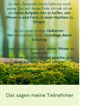
Zu dem Zeitpunkt hatte Felix nur noch
wenig Zeit auf dieser Erde. Ich sah ich es
als
meine Aufgabe, ihm zu helfen, sein
Wissen in eine Form, in einen Nachlass zu
bringen
.
So ist unser großes
Heilkarten-
Set
entstanden.
Es ist
Grundlage dieser
Schulung
.
Lange habe ich gezögert,
dieses Wissen zu
vermitteln
.
Doch
wenn ich nicht darüber spreche, geht
dieser kostbare Schatz verloren.
Deshalb habe ich mich entschlossen,
diesen Schulungs-Heilraum zu eröffnen.
Das sagen meine Teilnehmer