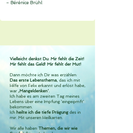
– Bérénice Brühl
Vielleicht denkst Du: Mir fehlt die Zeit!
Mir fehlt das Geld! Mir fehlt der Mut!
Dann möchte ich Dir was erzählen:
Das erste Lebensthema
, das ich mit
Hilfe von Felix erkannt und erlöst habe,
war
‚Mangeldenken‘.
Ich habe es am zweiten Tag meines
Lebens über eine Impfung '
eingeipmft'
bekommen.
Ich
heilte ich die tiefe Prägung
des in
mir. Mit unseren Heilkarten.
Wir alle haben
Themen, die wir wie