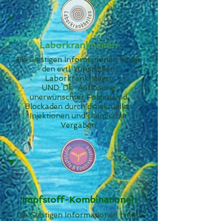
Laborkrankheiten
Die Geistigen Informationen hinter
den evtl. künstlichen
Laborkrankheiten.
UND: Die Auflösung
unerwünschter Folgen und
Blockaden durch die aktuellen
Injektionen und chemischer
Vergaben
Impfstoff-Kombinationen
Die Geistigen Informationen hinter