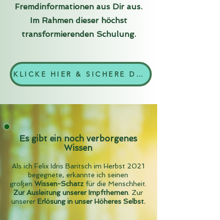
Fremdinformationen aus Dir aus.
Im Rahmen dieser höchst
transformierenden Schulung.
KLICKE HIER & SICHERE DEINEN PLATZ
Es gibt ein noch verborgenes
Wissen
Als ich Felix Idris Baritsch im Herbst 2021
begegnete, erkannte ich seinen
großen
Wissen-Schatz
für die Menschheit.
Zur Ausleitung unserer Impfthemen
. Zur
unserer
Erlösung in unser Höheres Selbst.