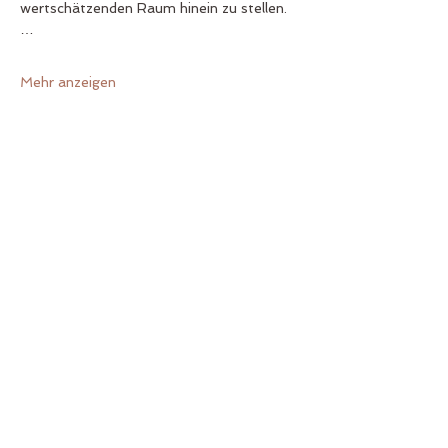
wertschätzenden Raum hinein zu stellen.
…
Mehr anzeigen
Diese Veranstaltung teilen
Zurück nach oben
Folge mir gerne auch hier!