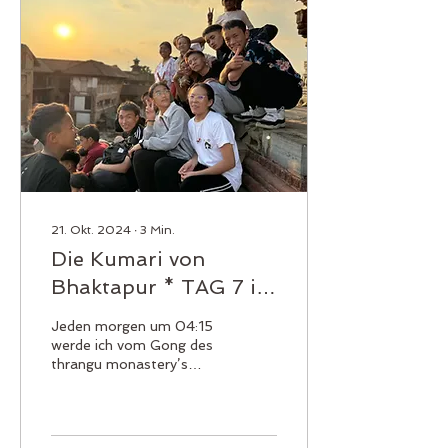
21. Okt. 2024
∙
3
Min.
Die Kumari von
Bhaktapur * TAG 7 in
Kathmandu
Jeden morgen um 04:15
werde ich vom Gong des
thrangu monastery’s
geweckt, der die
rotgewandeten Mönche
und Kindermönche zur
Puja ruft....