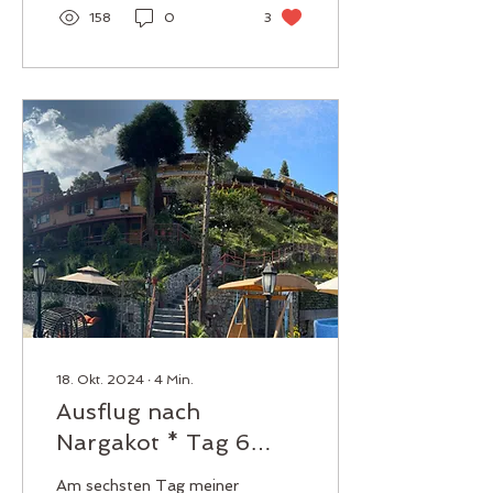
158
0
3
18. Okt. 2024
∙
4
Min.
Ausflug nach
Nargakot * Tag 6
meiner Reise ins
Am sechsten Tag meiner